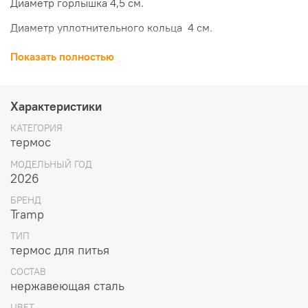
Диаметр горлышка 4,5 см.
Диаметр уплотнительного кольца 4 см.
Большая чашка:
Показать полностью
Размер Ø 7 х 6 см
Объём 130 мл
Характеристики
Малая чашка:
КАТЕГОРИЯ
термос
Размер Ø 6,5 х 4 см
МОДЕЛЬНЫЙ ГОД
Объём 100 мл
2026
БРЕНД
Вес 390 гр
Tramp
ТИП
термос для питья
СОСТАВ
нержавеющая сталь
ЦВЕТ