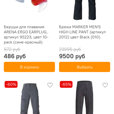
Беруши для плавания
Брюки MARKER MEN'S
ARENA ERGO EARPLUG,
HIGH LINE PANT (артикул
артикул 95223, цвет 10-
2012) цвет Black (010)
pack (сине-красный)
972 руб
23995 руб
486 руб
9500 руб
В корзину
Выбрать
-60%
-65%