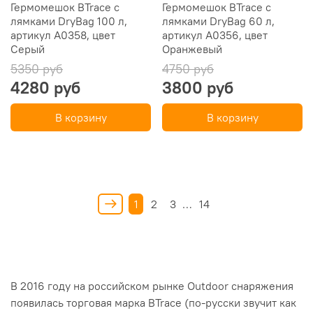
Гермомешок BTrace с
Гермомешок BTrace с
лямками DryBag 100 л,
лямками DryBag 60 л,
артикул A0358, цвет
артикул A0356, цвет
Серый
Оранжевый
5350 руб
4750 руб
4280 руб
3800 руб
В корзину
В корзину
1
2
3
…
14
В 2016 году на российском рынке Outdoor снаряжения
появилась торговая марка BTrace (по-русски звучит как