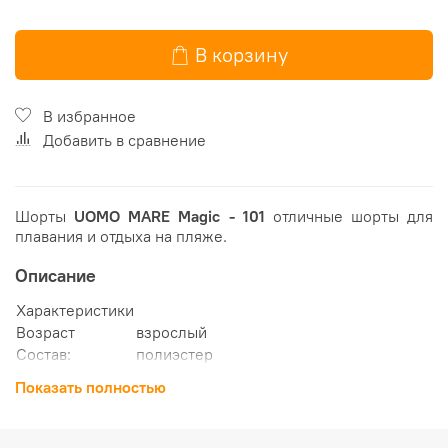
В корзину
В избранное
Добавить в сравнение
Шорты
UOMO MARE Magic - 101
отличные шорты для
плавания и отдыха на пляже.
Описание
Характеристики
Возраст
взрослый
Состав:
полиэстер
Серия :
комфорт, открытый водоём, пляж
Показать полностью
качество и надёжность изделия,
Преимущества
первосортные материалы