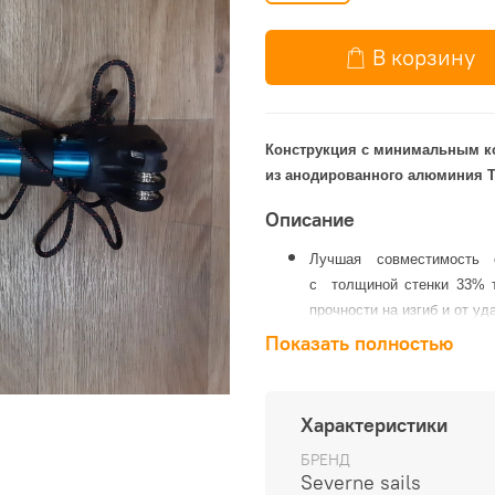
В корзину
Конструкция с минимальным ко
из анодированного алюминия 
Описание
Лучшая совместимость 
с толщиной стенки 33% 
прочности на изгиб и от уд
RDM уменьшенный диамет
Показать полностью
Вес в упаковке 0,5 кг.
Характеристики
БРЕНД
Severne sails