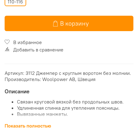
110-116
В корзину
В избранное
Добавить в сравнение
Артикул: 3112 Джемпер с круглым воротом без молнии.
Производитель: Woolpower AB, Швеция
Описание
Cвязан круговой вязкой без продольных швов.
Удлиненная спинка для утепления поясницы.
Вывязанные манжеты.
Цвет
: черный, голубой, красный, зеленый.
Показать полностью
Размер: