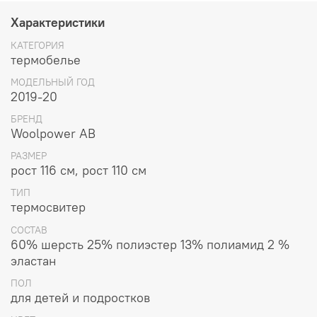
86-92
Характеристики
98-104
КАТЕГОРИЯ
110-116
термобелье
122-128
134-140
МОДЕЛЬНЫЙ ГОД
Состав материала
: 60% шерсть мериноса, 25%
2019-20
полиэстер, 13% полиамид, 2 % эластан.
БРЕНД
Woolpower AB
РАЗМЕР
рост 116 см, рост 110 см
ТИП
термосвитер
СОСТАВ
60% шерсть 25% полиэстер 13% полиамид 2 %
эластан
ПОЛ
для детей и подростков