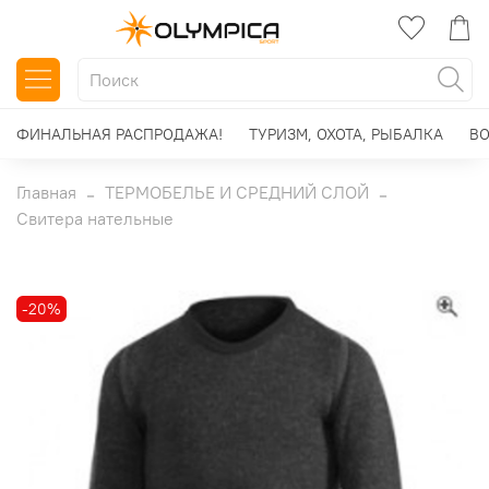
ФИНАЛЬНАЯ РАСПРОДАЖА!
ТУРИЗМ, ОХОТА, РЫБАЛКА
ВО
Главная
ТЕРМОБЕЛЬЕ И СРЕДНИЙ СЛОЙ
Свитера нательные
-20%