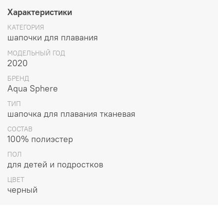
Характеристики
Предназначение:
тренировки, отдых и повседневное плавание
КАТЕГОРИЯ
шапочки для плавания
Форма:
объемная
МОДЕЛЬНЫЙ ГОД
2020
Тип:
панельная
БРЕНД
Aqua Sphere
ТИП
шапочка для плавания тканевая
СОСТАВ
100% полиэстер
ПОЛ
для детей и подростков
ЦВЕТ
черный