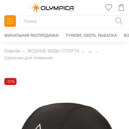
ФИНАЛЬНАЯ РАСПРОДАЖА!
ТУРИЗМ, ОХОТА, РЫБАЛКА
ВО
Главная
ВОДНЫЕ ВИДЫ СПОРТА
...
Шапочки для плавания
-51%