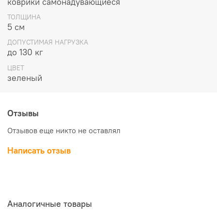
коврики самонадувающиеся
Тип
самонадувающийся коврик
Вес, кг
2.75
ТОЛЩИНА
Материал верха
Polyester Chamois Suede, WR
5 см
Размер в упаковке, см
85 х 14
ДОПУСТИМАЯ НАГРУЗКА
Ремнабор в комплекте
до 130 кг
ЦВЕТ
R-value
– это, на данный момент, единственный ориенти
зеленый
рассказать о теплосберегающих свойствах коврика. Вот 
ковриков и температур.
Отзывы
Отзывов еще никто не оставлял
Написать отзыв
Аналогичные товары