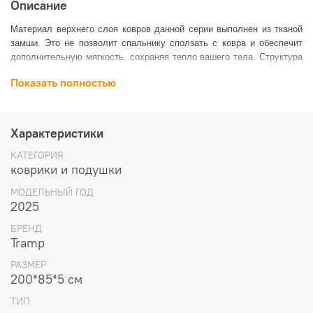
Описание
Материал верхнего слоя ковров данной серии выполнен из тканой
замши. Это не позволит спальнику сползать с ковра и обеспечит
дополнительную мягкость, сохраняя тепло вашего тела. Структура
низа ковра - Slides Less (точечное гелеобразное нанесение) не даст
Показать полностью
ему скользить по дну палатки при расположении на наклонных
поверхностях. В данной серии используются более надежные и
долговечные клапаны из латуни. Некоторые модели оснащены
вторым клапаном для сокращения времени самонадувания.
Характеристики
Ковёр имеет чехол и стягивающие ремни. Снабжен кнопками с
КАТЕГОРИЯ
обеих сторон для состёгивания с другими ковриками.
коврики и подушки
Допустимая нагрузка: до 130 кг
МОДЕЛЬНЫЙ ГОД
2025
Вес: 1.90кг
БРЕНД
Tramp
Гарантия
6 месяцев
Наполнитель
Вспененный полиуретан, 19 кг/м3
РАЗМЕР
Страна-производитель
Китай
200*85*5 см
Допустимая нагрузка, кг
200
ТИП
Размер, см
200 х 85 х 5