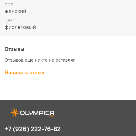
дополнительной защиты от снега
ПОЛ
женский
ЦВЕТ
Защита внизу брючин от порезов кантом
фиолетовый
Mножество карманов
Отзывы
Отзывов еще никто не оставлял
Анатомические колени - для лучшего соответствия
Написать отзыв
движениям
Free Ski категория
YKK молнии
+7 (926) 222-76-82