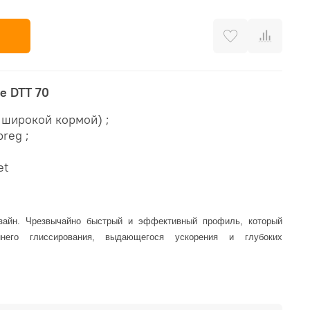
ce DTT 70
с широкой кормой) ;
reg ;
et
зайн. Чрезвычайно быстрый и эффективный профиль, который
него глиссирования, выдающегося ускорения и глубоких
g