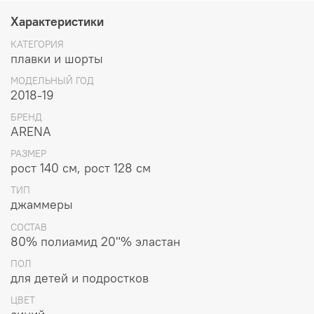
шнурок на поясе позволяет подогнать изделие точно по талии.
Стильный динамичный дизайн с яркими боковыми вставками
Характеристики
выделит юного спортсмена из толпы. Средняя длина бокового шва
КАТЕГОРИЯ
- 36 см.
плавки и шорты
Материал 80% полиамид, 20% эластан.
МОДЕЛЬНЫЙ ГОД
2018-19
БРЕНД
ARENA
РАЗМЕР
рост 140 см, рост 128 см
ТИП
джаммеры
СОСТАВ
80% полиамид 20"% эластан
ПОЛ
для детей и подростков
ЦВЕТ