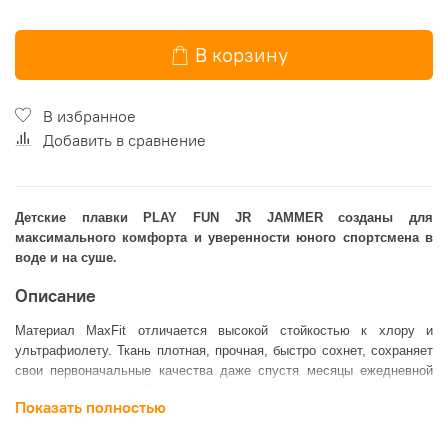
В корзину
В избранное
Добавить в сравнение
Детские плавки PLAY FUN JR JAMMER созданы для
максимального комфорта и уверенности юного спортсмена в
воде и на суше.
Описание
Материал MaxFit отличается высокой стойкостью к хлору и
ультрафиолету. Ткань плотная, прочная, быстро сохнет, сохраняет
свои первоначальные качества даже спустя месяцы ежедневной
эксплуатации. Плавки отличаются повышенными
Показать полностью
гидродинамическими свойствами, придают телу обтекаемую
форму. Подкладка спереди обеспечивает надежную поддержку, а