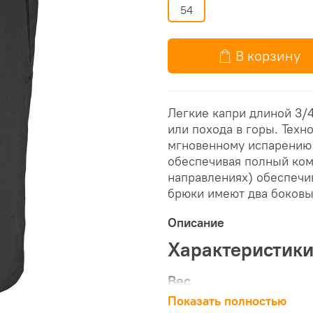
54
В корзину
Легкие капри длиной 3/
или похода в горы. Техн
мгновенному испарению п
обеспечивая полный ком
направлениях) обеспечи
брюки имеют два боковы
Описание
Характеристик
Вес
Показать полностью
305 гр