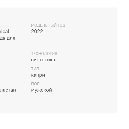
МОДЕЛЬНЫЙ ГОД
ical,
2022
да для
ях
рафиолета
ТЕХНОЛОГИЯ
синтетика
уется шнурком
ТИП
ни
капри
ПОЛ
ластан
мужской
лнии, 1 задний карман на молнии