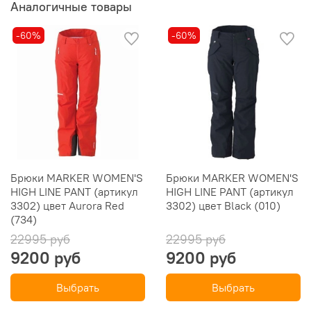
Аналогичные товары
Высокая посадка, для фигуры с плавными
линиями
-60%
-60%
Совмещенный с ремнем
Удобные карманы
Особенности
Защита от пореов кантами
Брюки MARKER WOMEN'S
Брюки MARKER WOMEN'S
Снежные гетры
HIGH LINE PANT (артикул
HIGH LINE PANT (артикул
3302) цвет Aurora Red
3302) цвет Black (010)
(734)
Спецификация
22995 руб
22995 руб
9200 руб
9200 руб
Фасон:High
Материал:
Polyester
Конструкция:
2 слоя
Выбрать
Выбрать
Утеплитель: 60 гр