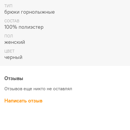
ТИП
брюки горнолыжные
СОСТАВ
100% полиэстер
ПОЛ
женский
ЦВЕТ
черный
Утеплитель
Отзывы
60 g Synthetic
Отзывов еще никто не оставлял
Подкладка
Написать отзыв
Brushed Tricot Seat and Knees
Фасон
Анатомические колени