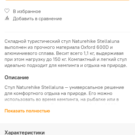
В избранное
Добавить в сравнение
Складной туристический стул Naturehike Stellaluna
выполнен из прочного материала Oxford 600D и
алюминиевого сплава. Весит всего 1,1 кг, выдерживая
при этом нагрузку до 150 кг. Компактный и легкий стул
идеально подходит для кемпинга и отдыха на природе.
Описание
Стул Naturehike Stellaluna — универсальное решение
для комфортного отдыха на природе. Его можно
использовать во время кемпинга, на рыбалке или в
небольших походах. Благодаря ткани Oxford 600D и
Показать полностью
алюминиевому каркасу, стул выдерживает нагрузку до
150 кг, обеспечивая надежную поддержку во время
отдыха. Материал не только приятен на ощупь, но и
легко чистится. Ткань устойчива к износу и сохраняет
Характеристики