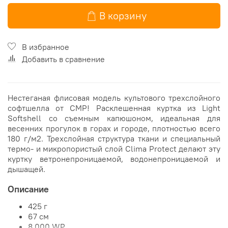
В корзину
В избранное
Добавить в сравнение
Нестеганая флисовая модель культового трехслойного
софтшелла от CMP!
Расклешенная куртка из Light
Softshell со съемным капюшоном, идеальная для
весенних прогулок в горах и городе, плотностью всего
180 г/м2.
Трехслойная структура ткани и специальный
термо- и микропористый слой Clima Protect делают эту
куртку ветронепроницаемой, водонепроницаемой и
дышащей.
Описание
425 г
67 см
8.000 WP