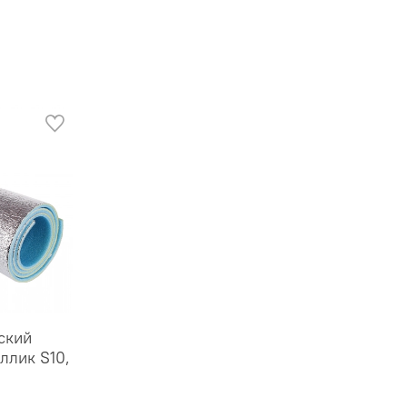
ский
ллик S10,