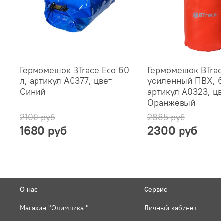
Гермомешок BTrace Eco 60
Гермомешок BTra
л, артикул A0377, цвет
усиленный ПВХ, 6
Синий
артикул A0323, ц
Оранжевый
2100 руб
2885 руб
1680 руб
2300 руб
О нас
Сервис
Магазин "Олимпика "
Личный кабинет