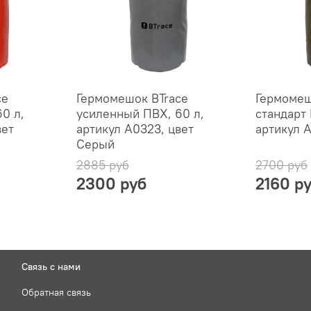
ce
Гермомешок BTrace
Гермомеш
0 л,
усиленный ПВХ, 60 л,
стандарт 
вет
артикул A0323, цвет
артикул A
Серый
2885 руб
2700 руб
2300 руб
2160 р
Связь с нами
Обратная связь