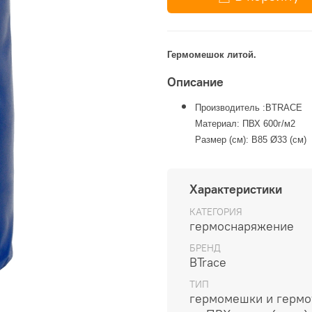
Гермомешок литой.
Описание
Производитель :BTRACE
Материал: ПВХ 600г/м2
Размер (см): В85 Ø33 (см)
Характеристики
КАТЕГОРИЯ
гермоснаряжение
БРЕНД
BTrace
ТИП
гермомешки и гермо