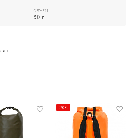
ОБЪЕМ
60 л
влял
-20%