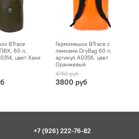
ок BTrace
Гермомешок BTrace с
ПВХ, 60 л,
лямками DryBag 60 л,
0314, цвет Хаки
артикул A0356, цвет
Оранжевый
4750 руб
уб
3800 руб
+7 (926) 222-76-82