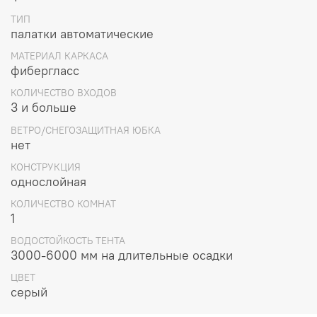
Размер в упаковке (см): 110х23х23
ТИП
Высота (см): 188
палатки автоматические
Наружний габарит (см): 305х275
Габарит спального места (см):152х275
МАТЕРИАЛ КАРКАСА
Упаковка:Тканевый мешок
фибергласс
КОЛИЧЕСТВО ВХОДОВ
3 и больше
ВЕТРО/СНЕГОЗАЩИТНАЯ ЮБКА
нет
КОНСТРУКЦИЯ
однослойная
КОЛИЧЕСТВО КОМНАТ
1
ВОДОСТОЙКОСТЬ ТЕНТА
3000-6000 мм на длительные осадки
ЦВЕТ
серый