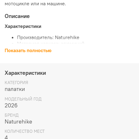
мотоцикле или на машине.
Описание
Характеристики
Производитель: Naturehike
Материал каркаса: алюминий
Материал внешнего тента: 150D ткань Оксфорд
Показать полностью
Материал внутреннего тента: сетка 210Т
полиэстер
Водостойкость тента (мм в. ст): 3000
Характеристики
Материал дна: 150D ткань Оксфорд
Водостойкость дна (мм в. ст.): 3000
КАТЕГОРИЯ
Цвет палатки: серый/светло-серый
палатки
Вес (кг): 12
МОДЕЛЬНЫЙ ГОД
Количество слоев: 2
2026
Устойчивость к ультрафиолетовому излучению: Да
Количество мест: 2
БРЕНД
Количество входов в тамбур: 2
Naturehike
Количество входов в палатку: 3
Комплектация: Колышки, оттяжки, опоры,
КОЛИЧЕСТВО МЕСТ
инструкция
4