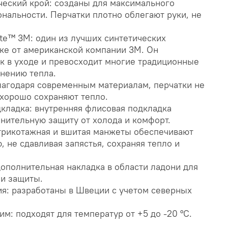
еский крой: созданы для максимального
нальности. Перчатки плотно облегают руки, не
ate™ 3M: один из лучших синтетических
ке от американской компании 3M. Он
ок в уходе и превосходит многие традиционные
нению тепла.
благодаря современным материалам, перчатки не
 хорошо сохраняют тепло.
кладка: внутренняя флисовая подкладка
нительную защиту от холода и комфорт.
трикотажная и вшитая манжеты обеспечивают
 не сдавливая запястья, сохраняя тепло и
дополнительная накладка в области ладони для
и защиты.
ия: разработаны в Швеции с учетом северных
м: подходят для температур от +5 до -20 °C.