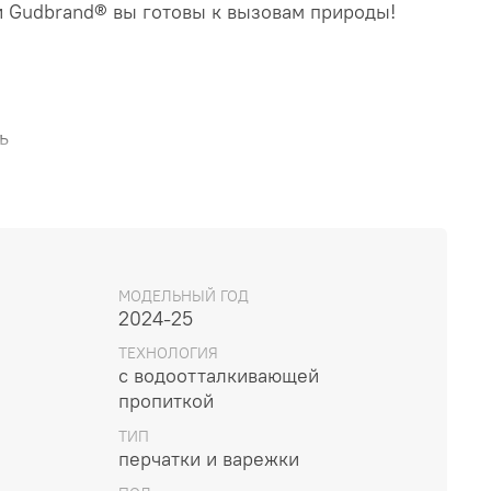
 Gudbrand® вы готовы к вызовам природы!
ь
МОДЕЛЬНЫЙ ГОД
2024-25
ТЕХНОЛОГИЯ
с водоотталкивающей
пропиткой
7
8
9
10
11
 INT
S
M
L
XL
XXL
ТИП
перчатки и варежки
178
203
229
254
279
171
182
192
204
215