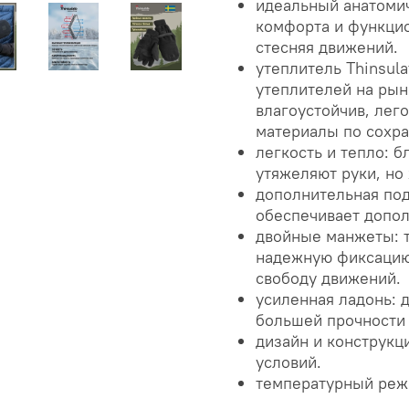
идеальный анатомич
комфорта и функцио
стесняя движений.
утеплитель Thinsul
утеплителей на рын
влагоустойчив, лег
материалы по сохра
легкость и тепло: 
утяжеляют руки, но
дополнительная под
обеспечивает допол
двойные манжеты: 
надежную фиксацию,
свободу движений.
усиленная ладонь: 
большей прочности 
дизайн и конструкц
условий.
температурный режи