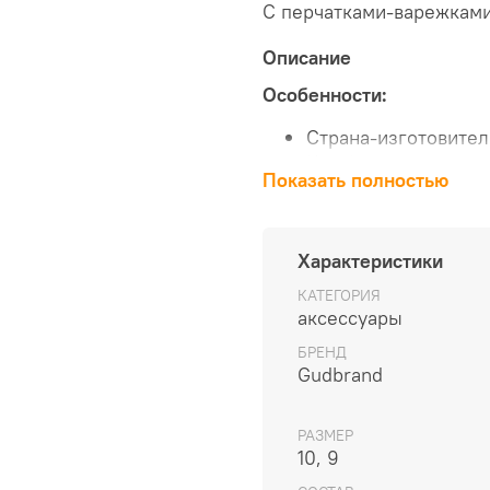
С перчатками-варежками
Описание
Особенности:
Страна-изготовител
Китай
Показать полностью
Сезон
Зима
Состав материала
Характеристики
100% полиэстер
Материал
КАТЕГОРИЯ
Флис
аксессуары
Коллекция
БРЕНД
Базовая коллекция
Gudbrand
Российский размер
Международный размер
РАЗМЕР
10, 9
Обхват, мм
Длина, мм